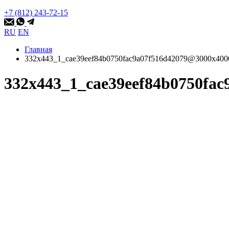
+7 (812) 243-72-15
RU
EN
Главная
332x443_1_cae39eef84b0750fac9a07f516d42079@3000x40
332x443_1_cae39eef84b0750fa